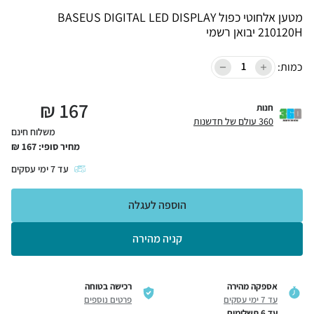
מטען אלחוטי כפול BASEUS DIGITAL LED DISPLAY
210120H יבואן רשמי
כמות:
₪
167
חנות
360 עולם של חדשנות
משלוח חינם
מחיר סופי:
167
₪
עד
7
ימי עסקים
הוספה לעגלה
קניה מהירה
אספקה מהירה
רכישה בטוחה
עד 7 ימי עסקים
פרטים נוספים
עד 6 תשלומים