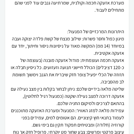
מערכת אזעקה חכמה וקולנית, שמרתיעה גנבים עוד לפני שהם
מיגון כפול וחסר פשרות: שילוב מנצח של קשת פלדה יצוקה ועבה
במיוחד (14 ממ) המקשה מאוד על ניסיונות ניסור וחיתוך, יחד עם
אזעקה חכמה ועוצמתית: מודול אזעקה מובנה (בעוצמה של
כ-120 דציבלים) הכולל חיישני תנועה וזעזועים. כל ניסיון חבלה או
תזוזה של הכלי יפעיל צופר חזק שיבריח את הגנב וימשוך תשומת
שליטה מלאה בידיים שלכם: ניתן לבחור בקלות בין מצב נעילה עם
אזעקה דרוכה למצב נעילה שקטה (כמנעול רגיל לחלוטין),
עמידות מלאה למזג האוויר: המנעול ומערכת האזעקה מתוכננים
לעמוד בתנאי חוץ קיצוניים. הם אטומים למים, עמידים בפני
עיצוב פרקטי ומרשים: צבע שחור מט יוקרתי, פרופיל חזק אך נוח