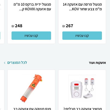
מנעול פרסה עם אזעקה 14
מנעול ידית ברקס 10 מ"מ
ח
מ"מ צבע שחור KOV...
עם אזעקה KOVIX ק...
מ
248
267
₪
₪
קנו עכשיו
קנו עכשיו
לכל המוצרים
אזעקות ועוד
מכשיר אזעקה רב תכליתי|
פנס מצוקה עם אזעקה רב