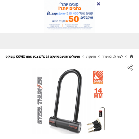
לבית לגן ולמשרד
אזעקות
מנעול פרסה עם אזעקה 14 מ"מ צבע שחור KOVIX קוביקס