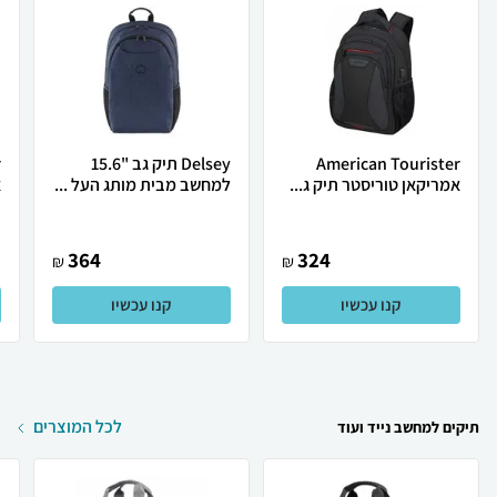
American Tourister
Delsey תיק גב "15.6
r
אמריקאן טוריסטר תיק ג...
למחשב מבית מותג העל ...
א
364
324
₪
₪
קנו עכשיו
קנו עכשיו
לכל המוצרים
תיקים למחשב נייד ועוד