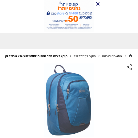
מחשבים ותוכנות
תיקים למחשב נייד
תיק גב בית ספר טיולים OUTDORE תא מחשב וקל משקל .