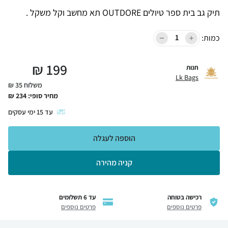
תיק גב בית ספר טיולים OUTDORE תא מחשב וקל משקל .
כמות:
₪
199
חנות
Lk Bags
משלוח 35 ₪
מחיר סופי:
234
₪
עד
15
ימי עסקים
הוספה לעגלה
קניה מהירה
רכישה בטוחה
עד 6 תשלומים
פרטים נוספים
פרטים נוספים