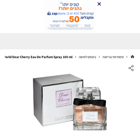
טיפוח יופי ובריאות
בשמים לאישה
Fragrance World Dear Cherry Eau De Parfum Spray 100 ml פרגרנס וורלד אדפ ל