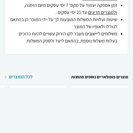
זמן אספקה יעמוד על מקס' 7 ימי עסקים מיום הזמנה,
ולמוצרים חריגים
עד 21 ימי עסקים .
שיטות ועלויות המשלוח המוצעות לך על-ידי המוכר הן בהתאם
לגודלו ולאופיו של המוצר
משלוחים ליישובים מעבר לקו הירוק עשויים להיות כרוכים
בעלות משלוח נוספת, בהתאם ליעד ולספק המשלוח.
לכל המוצרים
מוצרים פופולאריים נוספים מהחנות
₪
199
₪
60
קניה מהירה
הוספה לעגלה
20 ₪ למשלוח
y
Thierry Mugler Thierry
Christian Dior Christian