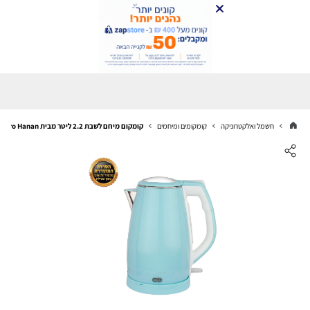
חשמל ואלקטרוניקה
קומקומים ומיחמים
קומקום מיחם לשבת 2.2 ליטר מבית Electro Hanan דגם EL-2207I - צבע תכלת