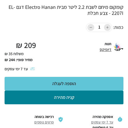
קומקום מיחם לשבת 2.2 ליטר מבית Electro Hanan דגם EL-
2207I - צבע תכלת
כמות:
₪
209
חנות
דיופיקס
משלוח 35 ₪
מחיר סופי:
244
₪
עד
7
ימי עסקים
הוספה לעגלה
קניה מהירה
אספקה מהירה
רכישה בטוחה
עד 7 ימי עסקים
פרטים נוספים
עד 6 תשלומים