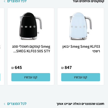
לכל המוצרים
קומקומים ומיחמים ועוד
Smeg Smeg KLF03 יבואן
Smeg קומקום חשמלי סמג
רשמי
SMEG KLF03 50S STY...
G
645
847
₪
₪
קנו עכשיו
קנו עכשיו
לכל המוצרים
חשבנו שהמוצרים האלה יעניינו אותך