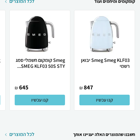
לכל המוצרים
קומקומים ומיחמים ועוד
Smeg Smeg KLF03 יבואן
Smeg קומקום חשמלי סמג
רשמי
SMEG KLF03 50S STY...
G
645
847
₪
₪
קנו עכשיו
קנו עכשיו
לכל המוצרים
חשבנו שהמוצרים האלה יעניינו אותך