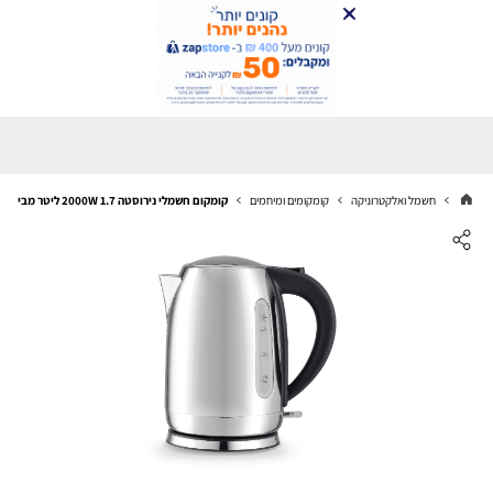
חשמל ואלקטרוניקה
קומקומים ומיחמים
קומקום חשמלי נירוסטה 2000W 1.7 ליטר מבית Electro Hanan דגם EL-137WS- צבע נירוסטה מבריק