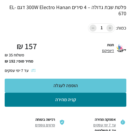
פלטת שבת גדולה – 4 סירים 300W Electro Hanan דגם EL-
670
כמות:
₪
157
חנות
דיופיקס
משלוח 35 ₪
מחיר סופי:
192
₪
עד
7
ימי עסקים
הוספה לעגלה
קניה מהירה
אספקה מהירה
רכישה בטוחה
עד 7 ימי עסקים
פרטים נוספים
עד 6 תשלומים