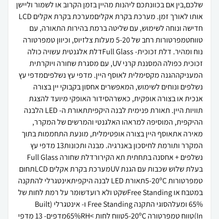
שלכם,בין אם בכוונתכם ליהנות מהיין בזמן הקרוב או לשמור וליישן
אותו לאורך זמן. מערכת בקרת אקליםמערכת בקרת אקלים LCD
חדישה ונוחה לשימוש, עם שליטה ברמת בהירות התאורה, עם
טווחטמפרטורות רחב של 5-20 מעלות צלזיוס, וכיוון טמפרטורה
נוח ומהיר. דלת זכוכית- Full Glassדלת אלגנטית עשויה כולה
זכוכית כפולה המסננת קרני UV, עם מסגרת שחורה ויוקרתית
המעניקההגנה מקסימלית לאוסף היין. מדפי עץ נשלפיםמדפי עץ
נשלפים ונוחים לשימוש, המאפשרים אחסון בקבוקי יין בצורה
אנכית או בצורה אופקית, כאשרהסידור האופקי מיועד להצגת
תוויות היין. תאורת פנימית לבנה היקפיתתאורת ה- LED הלבנה
ההיקפית, המוסיפה למראהו האלגנטי והמרשים של המקרר,
מאירה אתאוסף היין בצורה אופטימלית, מונעת התחממות בתוך
המקרר ותורמת לחיסכון באנרגיה. מבנה ותכונות13 מדפי עץ
נשלפים + אחסנה בתחתית תא הקירורדלת שחורה Full Glass
בעלת שלוש שכבות עם הגנת UVמערכת בקרת אקלים LCDתחום
טמפרטורות 5-20ºCתאורת LED לבנה היקפיתאינטגרלי להתקנה
במטבח או Free Standingשקט ולא רועדשומר על רמת לחות של
65% ומעלהסוגי התקנה Free Standing ו- אינטגרלי (Built
In)טווח טמפרטורה 5-20ºCטווח לחות >65%RHמדפים- 13 מדפי