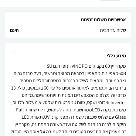
אפשרויות משלוח זמינות
שליח עד הבית
חינם
מידע כללי
מקרר יין 60 בקבוקים VINOPO וינופו דגם SU
60Bמאפיינים:מתאפיין במראה מפואר ומרשים, בעל מבנה גבוה
וצר במיוחד, ומתאים לשילוב בנגרות במטבחובחללים נוספים
ברחבי הבית.מתאים לאחסון אוספים של עד 60 בקבוקים, כולל 13
מדפי עץ נשלפים המאפשרים תצוגת תוויותמרשימה.מדחס
Inverter איכותי ושקט, טווח טמפרטורות של 5-20 מעלות צלזיוס,
מערכת בקרה LCDממוחשבת ונוחה לשימוש, דלת שחורה Full
Glass עם שלוש שכבות לשמירה מפני קרני UV,תאורת LED
היקפית לבנה הניתנת לשליטה ועוד.בשורה התחתונה, מקרר יין
זה מעניק את התנאים הטובים ביותר לשמירה על אוסף היין הגדול