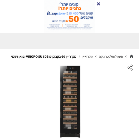
חשמל ואלקטרוניקה
מקררי יין
מקרר יין 60 בקבוקים VINOPO SU 60B יבואן רשמי