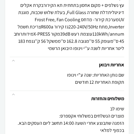
עץ נשלפים + מקום אחסון בתחתית תא הקירורבקרת אקלים
דיגיטליתדלת שחורה Full Glass, בעלת שלוש שכבות, מוגנת
UVמערכת קירור- מדחס Frost Free, Fan Cooling
,Inverterמתח 220-240V/50Hzגז קירור R600aצריכת חשמל
110kWh/annumעוצמת רעש 39dBמקור X-PRESSמידותרוחב
45 ס''מעומק 55 ס''מגובה 162.8 ס''ממשקל 56 ק''גנפח 183
ליטר אחריות לשנה ע''י וינופו היבואן הרשמי
אחריות ויבואן
שם נותן האחריות: שנה ע"י וינופו
תקופת האחריות 12 חודשים
משלוחים והחזרות
הזמנה שתבוצע אחרי השעה 14:00 תחשב ליום העסקים הבא.
בכפוף למלאי