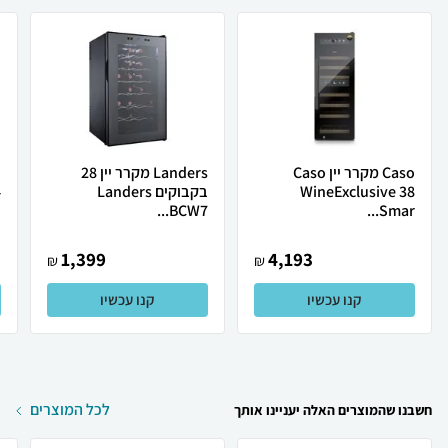
Caso מקרר יין Caso
Landers מקרר יין 28
WineExclusive 38
בקבוקים Landers
4
BCW7...
Smar...
1,399
4,193
₪
₪
קנו עכשיו
קנו עכשיו
לכל המוצרים
חשבנו שהמוצרים האלה יעניינו אותך