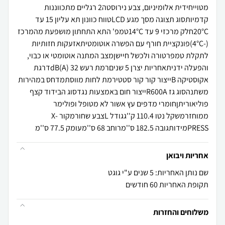
מטוייחידית אלומיניום, צבע נירוסטה2 רגליים מתכווננות
קדמיותסוג תצוגה מסך מגע LCDטווח כוונון תא עליון 15 עד
20°Cחלק מרכזי 9 עד 14°Cטמפ' התא התחתון מושפעת מהמרכז
(-4°C)פונקציית חורף עם הפשרה אוטומטיתאזעקות חזותיות
לתקלת טמפרטורה ולכשל חיישןמצב המתנה אוטומטי או כבוי,
והפעלה ידניתאחריות יצרן 5 שניםרמת רעש 32 dB(A)דרגת
אקוסטיקה Bייצור קור קור סטטירמת לחות מווסתמדחס במהירות
משתנהסוג גז R600Aייצור חום באמצעות נגדסוג הבידוד קצף
פוליאוריתןחומרי מדפים עץ אשור לא מטופל ופולימר
ממוחזרמשקל נטו 110.4 ק''גגודל Lצבע שחורמקור X-
PRESSמידותגובה 182.5 ס''מרוחב 68 ס''מעומק 77.5 ס''מ
אחריות ויבואן
שם נותן האחריות: 5 שנים ע"י גוגט
תקופת האחריות 60 חודשים
משלוחים והחזרות