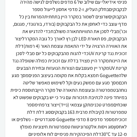
פנימי אידיאלי עם שילוב של 6 מדפים נשלפים לגישה מהירה
לבקבוקיםבחלק העליון, ו-2 מדפי אחסון לייעול מספר
הבקבוקיםשרוצים לשמור במקרר היין בתחתיתהמרווח בין כל
מדף עוצב כדי לאחסן את כל הבקבוקים (בורדו, בורגונדי, מגנום,
וכו')מבלי לסכן את התוויותתאורה משולבתכדי להדגיש את
הבקבוקים, פס תאורת LED לבן רץ לאורך כל גובה המקררליצור
את האווירה הרצויה על ידי התאמת עוצמת האור (4 רמות)דלת
זכוכית נגד קרינת UVכדי להנות מהבקבוקים כל יום מבלי לסכן
את היינותמקרר היין מצויד בדלת עם זכוכית כפולה שטופלה נגד
קרינת UVמקרר יין מעוצבעם הצורות הנועזות ובחירת הצבעים
שלהGoguette תמצא בקלות את מקומה בעיצוב הפניםמסך מגע
חכםמסך מגע עם ממשק נעים וקל לשימוש מאפשר שליטה
נוחהבטמפרטורה ובעוצמת התאורה של מקרר הייןבתוספת כיפית
במיוחד פינה לכתיבת תזכורות עם גיר כי יש בקבוקים שפשוט לא
שוכחיםמפרט טכנימתקן עצמאי (נייד)ייצור צרפתימספר
טמפרטורות 3קיבולת מרבית 163 בקבוקיםסוג דלת דלת
זכוכיתמספר מדפים 8 מדפי Goguette סטנדרטיים – נשלפים או
לאחסוןסוג ויסות אלקטרוניטווח טמפרטורות חיצוניות מומלץ
מ-12 עד 30°Cדלת הפיכהקירות פנימיים לוח אלומיניום