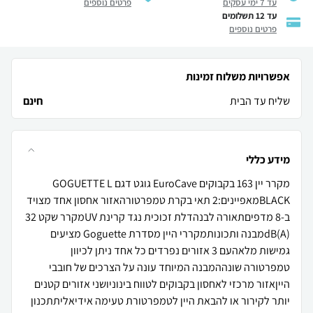
עד 7 ימי עסקים
פרטים נוספים
עד 12 תשלומים
פרטים נוספים
אפשרויות משלוח זמינות
שליח עד הבית
חינם
מידע כללי
מקרר יין 163 בקבוקים EuroCave גוגט דגם GOGUETTE L
BLACKמאפיינים:2 תאי בקרת טמפרטורהאזור אחסון אחד מצויד
ב-8 מדפיםתאורה לבנהדלת זכוכית נגד קרינת UVמקרר שקט 32
dB(A)מבנה ותכונותמקררי היין מסדרת Goguette מציעים
גמישות מלאהעם 3 אזורים נפרדים כל אחד ניתן לכיוון
טמפרטורה שונההמבנה המיוחד עונה על הצרכים של חובבי
הייןאזור מרכזי לאחסון בקבוקים לטווח בינוניושני אזורים קטנים
יותר לקירור או להבאת היין לטמפרטורת טעימה אידיאליתתכנון