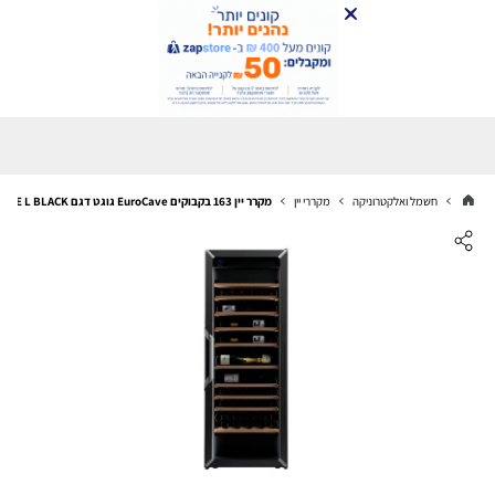
חשמל ואלקטרוניקה
מקררי יין
מקרר יין 163 בקבוקים EuroCave גוגט דגם GOGUETTE L BLACK