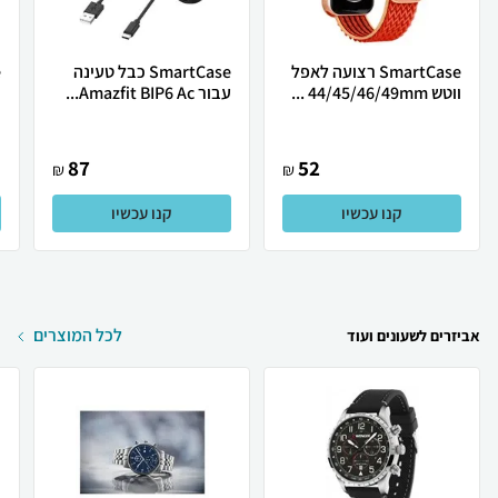
SmartCase רצועה לאפל
SmartCase כבל טעינה
ווטש 44/45/46/49mm ...
עבור Amazfit BIP6 Ac...
צ
87
52
₪
₪
קנו עכשיו
קנו עכשיו
לכל המוצרים
אביזרים לשעונים ועוד