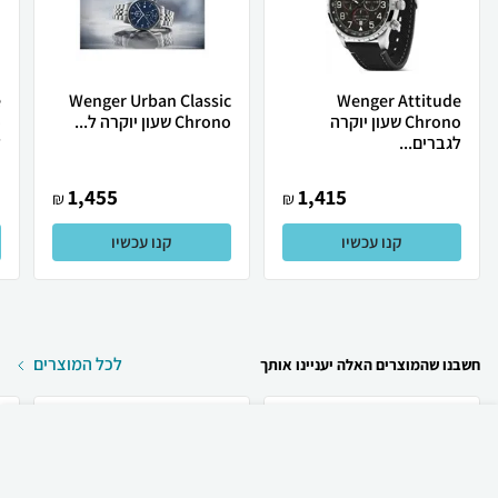
e
Wenger Urban Classic
Wenger Attitude
Chrono שעון יוקרה
Chrono שעון יוקרה ל...
לגברים...
ל
1,455
1,415
₪
₪
קנו עכשיו
קנו עכשיו
לכל המוצרים
חשבנו שהמוצרים האלה יעניינו אותך
₪
85
קניה מהירה
הוספה לעגלה
12 ₪ למשלוח