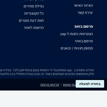
האיזור האישי
נפילת מחירים
יצירת קשר
כל הקטגוריות
חוות דעת מוצרים
פרסום בזאפ
הרשמה לאתר
zap-הצטרפות כחנות ל
פרסום באתר
ממשק חנויות / יבואנים
המידע המופיע ב - zap מסופק על ידי החנויות עצמן ובאחריותן בלבד. במידה ונתקלת בבעיה כלשהי בנתונים המוצגים באתר, אנא שלח אלינו הודעה ואנו נטפל בעניין.
חלק מהתמונות והתכנים המופיעים באתר זה הוכנו בעזרת מחוללי בינה מלאכותית
בחזרה למעלה
נגישות
תנאי שימוש
מדיניות פרטיות