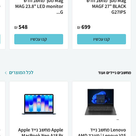
Mag מסך מחשב חדש
Mag מסך מחשב חדש
MAGF 27" BLACK
MAG 23.8" LED monitor
0
G...
G27IPS
548
699
₪
₪
קנו עכשיו
קנו עכשיו
לכל המוצרים
מחשבים ניידים ועוד
Lenovo מחשב נייד
Apple מחשב נייד Apple
Lenovo V15 | מעבד AMD
MacBook Neo A18 Pr...
e