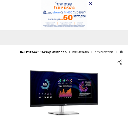
מחשבים ותוכנות
מחשבים ניידים
מסך מחודש קעור Dell P3424WE ''34