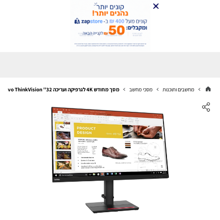
מחשבים ותוכנות
מסכי מחשב
מסך מחודש 4K לגרפיקה ועריכה 32'' Lenovo ThinkVision