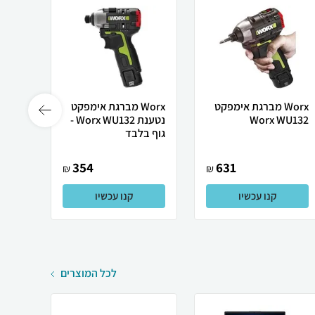
Worx ‏מברגת אימפקט
Worx מברגת אימפקט
Worx WU132
נטענת Worx WU132 -
גוף בלבד
בלבד
354
631
₪
₪
קנו עכשיו
קנו עכשיו
לכל המוצרים