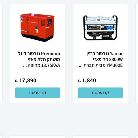
Yamar גנרטור בנזין
Premium גנרטור דיזל
2800W חד פאזי
מושתק תלת פאזי
YM300E מבית חברת ...
13.75KVA מחופה ...
17,890
1,840
₪
₪
קנו עכשיו
קנו עכשיו