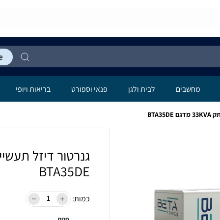
מחשבים
לבית ולגן
פנאי וספורט
בריאות ויופי
BTA3
BTA35DE
כמות:
חנות