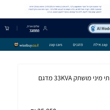
שלום אורח,
התחבר
zap אילת
מזגנים
zap cars
גנרטור דיזל תעשייתי מיני מושתק 33KVA מדגם