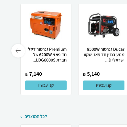
Ducar גנרטור 8500W
Premium גנרטור דיזל
מנוע בנזין חד פאזי שקע
חד פאזי 6200W של
אינוו
ישראלי D...
חברת LDG6000S...
משולב גז 
7,140
5,140
₪
₪
קנו עכשיו
קנו עכשיו
לכל המוצרים