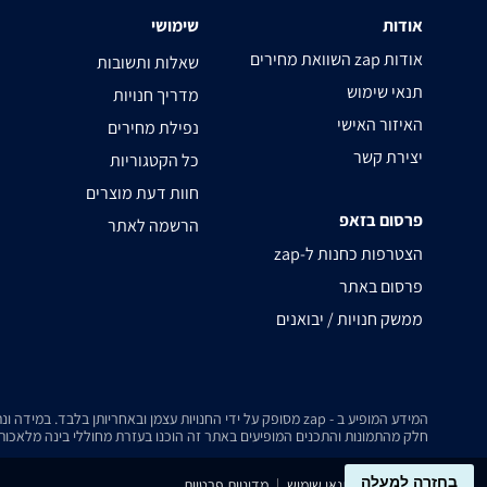
אודות
שימושי
השוואת מחירים zap אודות
שאלות ותשובות
תנאי שימוש
מדריך חנויות
האיזור האישי
נפילת מחירים
יצירת קשר
כל הקטגוריות
חוות דעת מוצרים
פרסום בזאפ
הרשמה לאתר
zap-הצטרפות כחנות ל
פרסום באתר
ממשק חנויות / יבואנים
המידע המופיע ב - zap מסופק על ידי החנויות עצמן ובאחריותן בלבד. במידה ונתקלת בבעיה כלשהי בנתונים המוצגים באתר, אנא שלח אלינו הודעה ואנו נטפל בעניין.
חלק מהתמונות והתכנים המופיעים באתר זה הוכנו בעזרת מחוללי בינה מלאכותית
בחזרה למעלה
נגישות
תנאי שימוש
מדיניות פרטיות