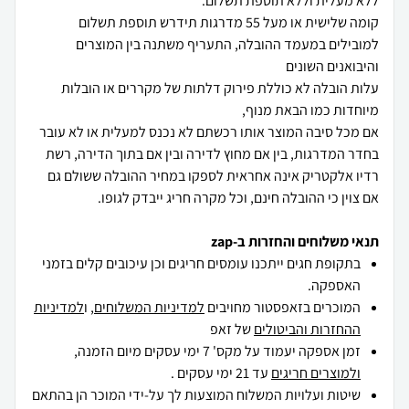
קומה שלישית או מעל 55 מדרגות תידרש תוספת תשלום
למובילים במעמד ההובלה, התעריף משתנה בין המוצרים
עלות הובלה לא כוללת פירוק דלתות של מקררים או הובלות
אם מכל סיבה המוצר אותו רכשתם לא נכנס למעלית או לא עובר
בחדר המדרגות, בין אם מחוץ לדירה ובין אם בתוך הדירה, רשת
רדיו אלקטריק אינה אחראית לספקו במחיר ההובלה ששולם גם
אם צוין כי ההובלה חינם, וכל מקרה חריג ייבדק לגופו.
תנאי משלוחים והחזרות ב-zap
בתקופת חגים ייתכנו עומסים חריגים וכן עיכובים קלים בזמני
האספקה.
המוכרים בזאפסטור מחויבים
למדיניות המשלוחים
, ו
למדיניות
ההחזרות והביטולים
של זאפ
זמן אספקה יעמוד על מקס' 7 ימי עסקים מיום הזמנה,
ולמוצרים חריגים
עד 21 ימי עסקים .
שיטות ועלויות המשלוח המוצעות לך על-ידי המוכר הן בהתאם