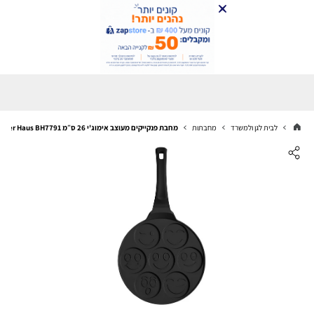
לבית לגן ולמשרד
מחבתות
מחבת פנקייקים מעוצב אימוג'י 26 ס״מ Berlinger Haus BH7791