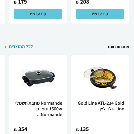
179
208
₪
₪
קנו עכשיו
קנו עכשיו
לכל המוצרים
מחבתות ועוד
Gold Line ATL-234 Gold
Normande מחבת חשמלי
Line גולד ליין
1500w תוצרת
Normande...
ר
354
135
₪
₪