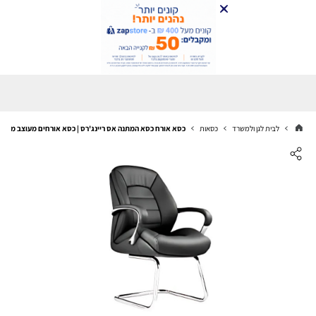
לבית לגן ולמשרד
כסאות
כסא אורח כסא המתנה אס ריינג'רס | כסא אורחים מעוצב מבית