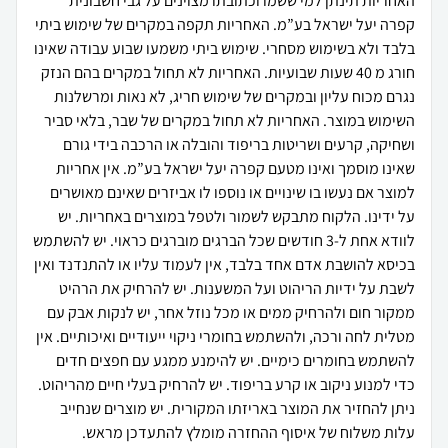
האחריות תינתן למי ששמו וכתובתו מצוינים על גבי חשבונית
קפרה יעל ישראל בע”מ. האחריות תקפה במקרים של שימוש ביתי
בלבד ולא בשימוש מסחרי. שימוש ביתי משמעו שבוע עבודה שאינו
חורג מ 40 שעות שבועיות. האחריות לא תחול במקרים בהם הנזק
נגרם מכוח עליון ובמקרים של שימוש חריג, לא נאות ומרשלנות
השימוש במוצר. האחריות לא תחול במקרים של שבר, בלאי סביר
ושחיקה, קרעים ושריטות בריפוד והובלה או הרכבה בידי גורם
שאינו מוסמך ואינו מטעם קפרה יעל ישראל בע”מ. אין אחריות
למוצר אם נעשו בו שינויים או נוספו לו אביזרים שאינם מאושרים
על ידינו. הלקוח מתבקש לשמור ולטפל במוצרים באחריות. יש
לוודא אחת ל-3 חודשים שכל הברגים מוברגים כראוי. יש להשתמש
בכיסא להושבת אדם אחד בלבד, אין לעמוד עליו או להתנדנד ואין
לשבת על ידיות הריהוט ועל המשענות. יש להרחיק את הרהיט
ממקור חום ולהרחיק ממים או מכל נוזל אחר, יש לנקות אבק עם
מטלית לחה ורכה, ולהשתמש בחומרי ניקוי ייעודיים ואיכותיים. אין
להשתמש בחומרים כימיים. יש להימנע ממגע עם חפצים חדים
כדי למנוע ניקוב או קרע בריפוד. יש להרחיק בעלי חיים מהריהוט.
ניתן להחזיר את המוצר באריזתו המקורית. יש מוצרים שנחייב
עלות משלוח של איסוף ההחזרה מומלץ להתעדכן מראש.