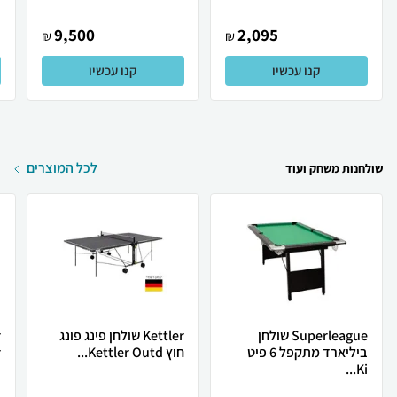
9,500
2,095
₪
₪
קנו עכשיו
קנו עכשיו
לכל המוצרים
שולחנות משחק ועוד
Superleague שולחן
Kettler שולחן פינג פונג
ביליארד מתקפל 6 פיט
חוץ Kettler Outd...
.
Ki...