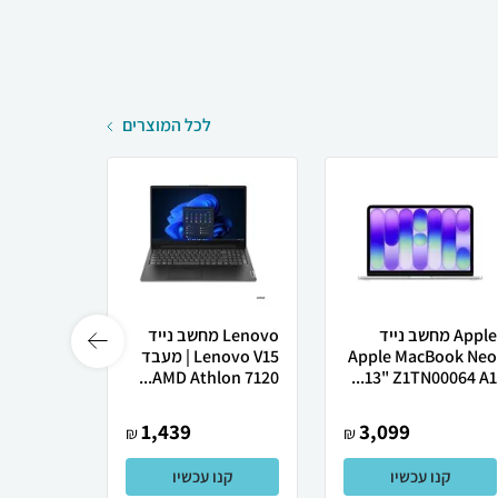
לכל המוצרים
Apple מחשב נייד
Lenovo מחשב נייד
ame X50
Apple MacBook Neo
Lenovo V15 | מעבד
Ultra
13" Z1TN00064 A1...
AMD Athlon 7120...
רובוטי
1,439
3,099
₪
₪
קנו עכשיו
קנו עכשיו
קנו