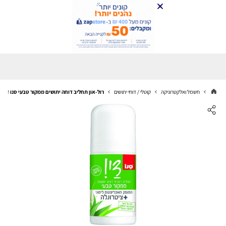
חשמל ואלקטרוניקה
קוטלי / דוחי יתושים
רול-און תחליב דוחה יתושים ממקור טבעי סנו די - נפח 50 