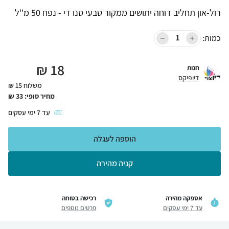
רול-און תחליב דוחה יתושים ממקור טבעי סנו די - נפח 50 מ''ל
כמות:
₪
18
חנות
דיופיקס
משלוח 15 ₪
מחיר סופי:
33
₪
עד
7
ימי עסקים
הוספה לעגלה
קניה מהירה
אספקה מהירה
רכישה בטוחה
עד 7 ימי עסקים
פרטים נוספים