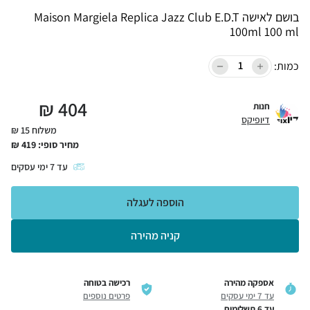
בושם לאישה Maison Margiela Replica Jazz Club E.D.T
100ml 100 ml
כמות:
₪
404
חנות
דיופיקס
משלוח 15 ₪
מחיר סופי:
419
₪
עד
7
ימי עסקים
הוספה לעגלה
קניה מהירה
אספקה מהירה
רכישה בטוחה
עד 7 ימי עסקים
פרטים נוספים
עד 6 תשלומים