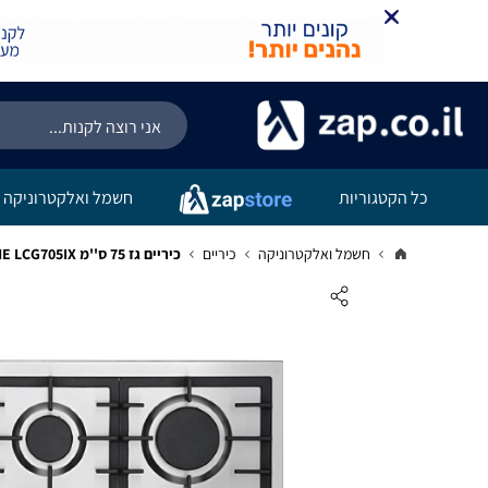
כל הקטגוריות
חשמל ואלקטרוניקה
חשמל ואלקטרוניקה
כיריים
כיריים גז 75 ס''מ LA CUISINE LCG705IX יבואן רשמי