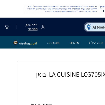
שלום אורח,
התחבר
zap אילת
מזגנים
zap cars
כיריים גז 75 ס''מ LA CUISINE LCG705IX יבואן