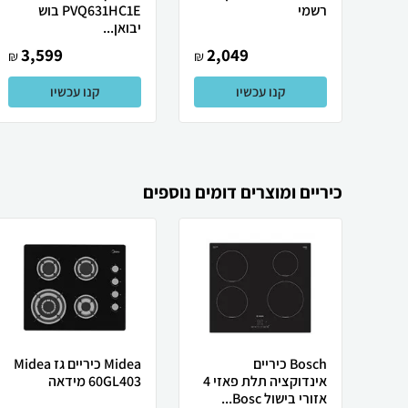
רשמי
PVQ631HC1E בוש
יבואן...
3,599
2,049
₪
₪
קנו עכשיו
קנו עכשיו
כיריים ומוצרים דומים נוספים
Bosch כיריים
Midea ‏כיריים גז Midea
אינדוקציה תלת פאזי 4
60GL403 מידאה
אזורי בישול Bosc...