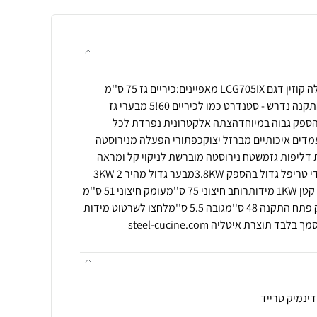
כיריים גז 75 ס''מ LA CUISINE לה קוזין דגם LCG705IX מאפיינים:כיריים גז 75 ס''מ
בגימור נירוסטה יוקרתיתפתח התקנה נדרש - סטנדרט כמו לכיריים 60!5 מבערי גז
הספק גבוה במיוחדהצתה אלקטרונית נפרדת לכל
דים איכותיים מברזל יצוקכפתורי הפעלה מנירוסטה
דליפות גזמשטח נירוסטה מוברשת לניקוי קל ומראה
יוקרתיהספקי מבעריםמבער צידי טריפל גדול בהספק 3.8KWמבער גדול מהיר 3KW 2
מבערים בינוניים 1.75KWמבער קטן 1KW מידותרוחב חיצוני 75 ס''מעומק חיצוני 51 ס''מ
רוחב פתח התקנה 56 ס''מעומק פתח התקנה 48 ס''מגובה 5.5 ס''מלחצו לשרטוט מידות
 תוצרת איטליה steel-cucine.com
דינמיק טרייד