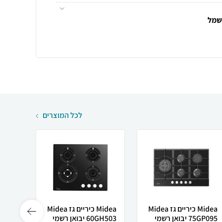
חשמל
לכל המוצרים
Midea כיריים גז Midea
Midea ‏כיריים גז Midea
UTER
75GP095 יבואן רשמי
60GH503 יבואן רשמי