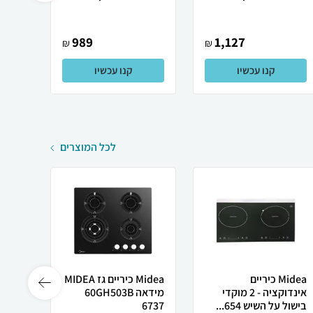
רשמי
989
1,127
₪
₪
קנו עכשיו
קנו עכשיו
לכל המוצרים
Midea כיריים
Midea כיריים גז MIDEA
אינדוקציה - 2 מוקדי
מידאה 60GH503B
755B
בישול על השיש 654...
6737
סאוט