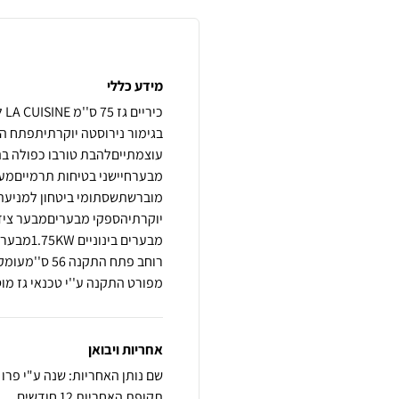
מידע כללי
עוצמתייםלהבת טורבו כפולה ב
מבערחיישני בטיחות תרמייםמעמ
מוברשתשסתומי ביטחון למניעת 
מפורט התקנה ע''י טכנאי גז מוסמך בלבד
אחריות ויבואן
שם נותן האחריות: שנה ע"י פרו 
תקופת האחריות 12 חודשים