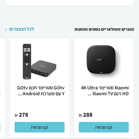
לכל המוצרים
מוצרים פופולאריים נוספים מהחנות
Xiaomi סטרימר 4K Ultra
GOtv סטרימר חכם GOtv
HD דגם Xiaomi TV ...
Y עם מערכת Android ...
K
278
288
₪
₪
קנו עכשיו
קנו עכשיו