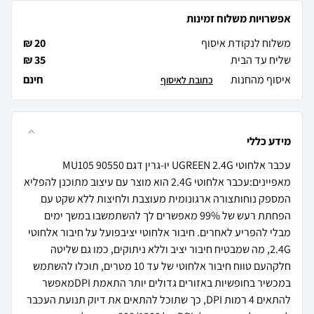
אפשרויות משלוח זמינות
משלוח לנקודת איסוף
20 ₪
שליח עד הבית
35 ₪
איסוף מהחנות
חינם
כתובת לאיסוף
מידע כללי
עכבר אלחוטי UGREEN 2.4G יו-גרין דגם MU105 90550
מאפיינים:עכבר אלחוטי 2.4G הוא מוצר עם עיצוב מתוכנן להפליא
המספק נוחותצורה ארגונומית מעוצבת ולחיצות ללא שקט עם
הפחתת רעש של 99% מאפשרים לך להשתמשבו במשך ימים
מבלי להפריע לאחרים. חיבור אלחוטי יציבפועל על חיבור אלחוטי
2.4G, מה שמבטיח חיבור יציב וללא ניתוקים, כמו גם שליטה
חלקהעם טווח חיבור אלחוטי של עד 10 מטרים, תוכלו להשתמש
במכשיר בחופשיות באזורים גדולים יותר התאמת DPIמאפשר
להתאים 4 רמות DPI, כך שתוכל להתאים את דיוק תנועת העכבר