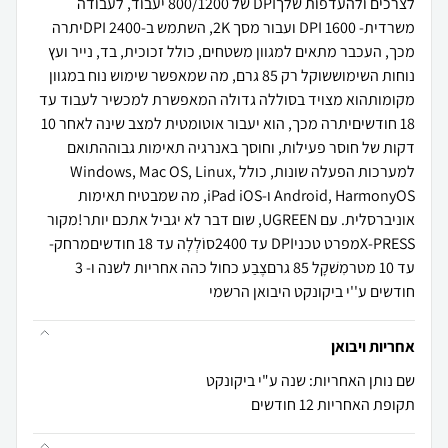
לצרכים ולהעדפות שלךDPI של 800/1200 יעבוד, לעבודה
משרדית- 1600 DPI ועבור מסך 2K, השתמש ב-2400 DPIיתרה
מכך, העכבר מתאים למגוון משטחים, כולל זכוכית, בד, נייר ועץ
נוחות השימוששוקל רק 85 גרם, מה שמאפשר שימוש נוח במגוון
מקומותהוא מצויד בסוללה גדולה המאפשרת למכשיר לעבוד עד
18 חודשיםיתרה מכך, הוא יעבור אוטומטית למצב שינה לאחר 10
דקות של חוסר פעילות, וחוסך באנרגיה תאימות גבוההתואם
למערכות הפעלה שונות, כולל Windows, Mac OS, Linux,
Android, HarmonyOS ו-iPad iOS, מה שמבטיח תאימות
אוניברסלית. עם UGREEN, שום דבר לא יגביל אתכם יותר!מקור
X-PRESSמפרט טכניDPI עד 2400סוֹלְלָה עד 18 חודשיםמרחק-
עד 10 מטרמִשׁקָל 85 גרםצֶבַע כחול כהה אחריות לשנה ו- 3
חודשים ע''י ביקונקט היבואן הרשמי
אחריות ויבואן
שם נותן האחריות: שנה ע"י ביקונקט
תקופת האחריות 12 חודשים