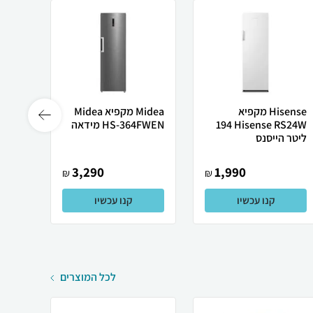
Hisense מקפיא
Midea מקפיא Midea
Hisense RS24W ‏194
HS-364FWEN מידאה
 272
‏ליטר הייסנס
ליטר
3,290
1,990
₪
₪
קנו עכשיו
קנו עכשיו
לכל המוצרים