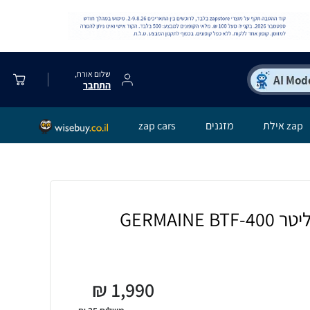
שלום אורח,
התחבר
zap אילת
מזגנים
zap cars
₪
1,990