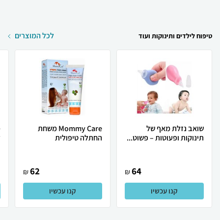
לכל המוצרים
טיפוח לילדים ותינוקות ועוד
שואב נזלת מאף של
Mommy Care משחת
מ
תינוקות ופעוטות – פשוט...
החתלה טיפולית
ל
62
64
₪
₪
קנו עכשיו
קנו עכשיו