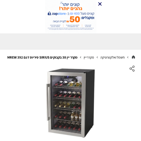
חשמל ואלקטרוניקה
מקררי יין
מקרר יין 38 בקבוקים SIRIUS סיריוס דגם MREW 392