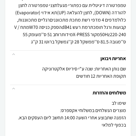
טמפרטורה דיגיטלית עם כפתורי מגעלחצני טמפרטורה לחצן
להורדה (DOWN), לחצן להעלאה (UP)תא אידוי (Evaporator)
כלולמדפים 4 מדפי רשת מתכת מתכוונניםרגליים מתכווננות,
קבועות ורגל תומכתרמת רעש dB41הספק כניסה W70מתח V /
50Hz220-240מקור X-PRESSמידותרוחב 51 ס''מעומק 55
ס''מגובה 81.5 ס''ממשקל 28 ק''גמשקל ברוטו 31 ק''ג
אחריות ויבואן
שם נותן האחריות: שנה ע"י סיריוס אלקטרוניקה
תקופת האחריות 12 חודשים
משלוחים והחזרות
הזמנה שתבוצע אחרי השעה 14:00 תחשב ליום העסקים הבא.
בכפוף למלאי