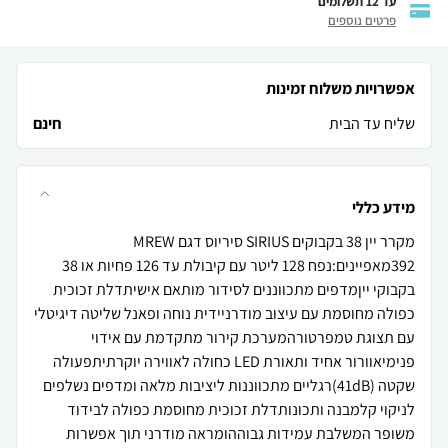
עד 12 תשלומים
פרטים נוספים
אפשרויות משלוח זמינות
שליח עד הבית
חינם
מידע כללי
מקרר יין 38 בקבוקים SIRIUS סיריוס דגם MREW
392מאפיינים:נפח 128 ליטר עם קיבולת עד 126 פחיות או 38
בקבוקי ייןמדפים מתכווננים לסידור מותאם אישיתדלת זכוכית
כפולה מחוסמת עם עיצוב מודרניידית נוחה ופאנל שליטה דיגיטלי
עם תצוגת טמפרטורהמערכת קירור מתקדמת עם אידוי
פנימיאוורור אחיד ותאורת LED כחולה לאווירה יוקרתיתפעולה
שקטה (41dB)רגליים מתכווננות ליציבות מלאה ומדפים נשלפים
לניקוי קלמבנה ותכונותדלת זכוכית מחוסמת כפולה לבידוד
משופר המשלבת עמידות גבוההומראה מודרני תוך אפשרות