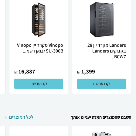
Landers מקרר יין 28
Vinopo מקרר יין Vinopo
בקבוקים Landers
SU-300B יבואן רשמ...
4
BCW7...
16,887
1,399
₪
₪
קנו עכשיו
קנו עכשיו
לכל המוצרים
חשבנו שהמוצרים האלה יעניינו אותך