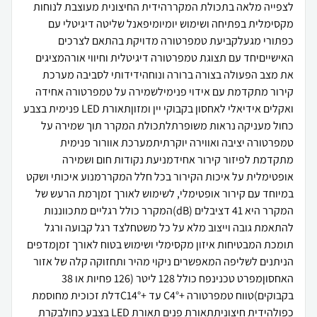
לצפייה מלאה בתכולת המקררהידית החיצונית מעוצבת לנוחות
מקסימלית בפתיחה ושימוש יומיומיפאנל שליטה דיגיטלי עם
כפתורי מגעלקביעת טמפרטורה מדויקת בהתאם לצרכים
האישייםיחד עם תצוגת טמפרטורה דיגיטלית וחיווי אורהמציגים
את מצב הפעולה בצורה ברורה ונוחהידידותי לסביבה מערכת
קירור מתקדמת עם אידוי פנימילשמירה על טמפרטורה אחידה
ואקלים אידיאלי לאחסון בקבוקי יין ומזוןתאורת LED פנימית בצבע
כחול מעניקה נראות משופרתלתכולת המקרר תוך שמירה על
טמפרטורה יציבה ואווירה יוקרתיתמערכת אוורור פנימית
מתקדמת לפיזור קירור אחידמניעת נקודות חום ושמירה
אופטימלית על איכות הקירור בכל חלל המקררמנוע איכותי ושקט
במיוחד עם קירור אופטימלי, לשימוש לאורך זמןרמת הרעש של
המקרר היא 41 דציבלים (dB)המקרר כולל רגליים מתכווננות
להתאמת גובה וייצוב מלא על כל משטחלצד רגל קבועה ורגל
תומכת המבטיחות איזון מקסימלי ושימוש בטוח לאורך זמןמדפים
הניתנים לשליפה המאפשרים ניקוי מהיר ותחזוקה קלה של אזור
האחסוןמפרט טכנינפח כולל 128 ליטר (126 פחיות או 38
בקבוקים)טווח טמפרטורה +C4° עד +C14°דלת זכוכית מחוסמת
כפולהידית חיצוניתתאורת פנים תאורת LED בצבע כחולבקרת