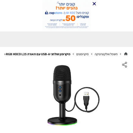
חשמל ואלקטרוניקה
מיקרופונים
מיקרופון שולחני USB-A עם תאורת RGB HOCO L25 מתאים לגיימניג ופודקאסטים