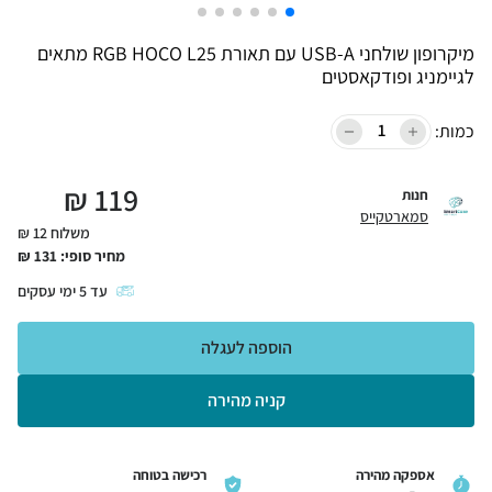
מיקרופון שולחני USB-A עם תאורת RGB HOCO L25 מתאים
לגיימניג ופודקאסטים
כמות:
₪
119
חנות
סמארטקייס
משלוח 12 ₪
מחיר סופי:
131
₪
עד
5
ימי עסקים
הוספה לעגלה
קניה מהירה
אספקה מהירה
רכישה בטוחה