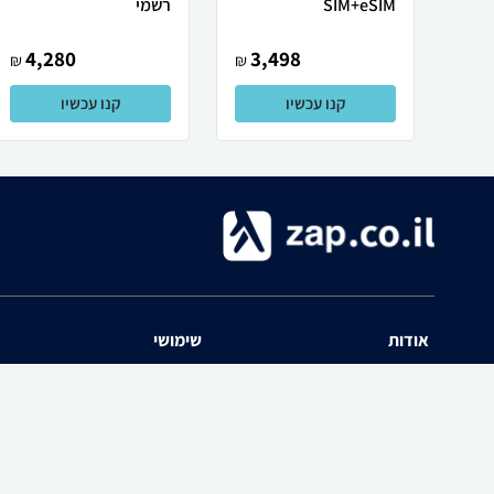
SIM+eSIM
רשמי
4,280
3,498
₪
₪
קנו עכשיו
קנו עכשיו
אודות
שימושי
השוואת מחירים zap אודות
שאלות ותשובות
תנאי שימוש
מדריך חנויות
האיזור האישי
נפילת מחירים
יצירת קשר
כל הקטגוריות