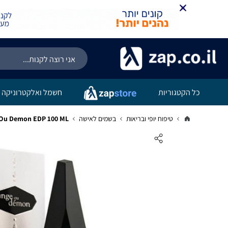
קניה מהירה
הוספה לעג
כל הקטגוריות
חשמל ואלקטרוניקה
טיפוח יופי ובריאות
בשמים לאישה
Givenchy Ange Ou Demon EDP 100 ML גיבנשי אנג או דמון א.ד.פ 100 מ