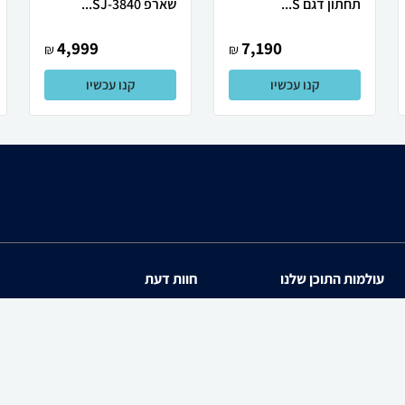
תחתון דגם S...
שארפ SJ-3840...
4,999
7,190
₪
₪
קנו עכשיו
קנו עכשיו
עולמות התוכן שלנו
חוות דעת
תיירות
iPhone 17
סופרמרקטים
Galaxy S26 Ultra SM-S94
מוצרים מבוקשים
iPhone 17 Pro
PowerShot SX740 HS
zap cars