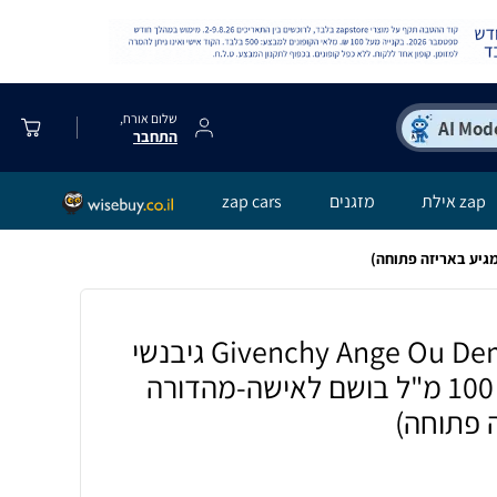
שלום אורח,
התחבר
zap אילת
מזגנים
zap cars
Givenchy Ange Ou Demon EDP 100 ML גיבנשי
אנג או דמון א.ד.פ 100 מ"ל בושם לאישה-מהדורה
ה פתוחה)