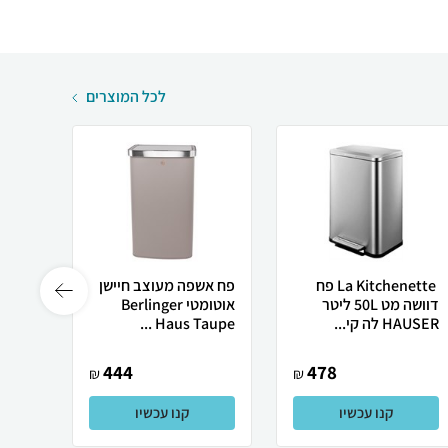
לכל המוצרים
La Kitchenette ‎ פח
פח אשפה מעוצב חיישן
פח אש
דוושה מט 50L ליטר
אוטומטי Berlinger
HAUSER לה קי...
Haus Taupe ...
pe ...
444
478
₪
₪
קנו עכשיו
קנו עכשיו