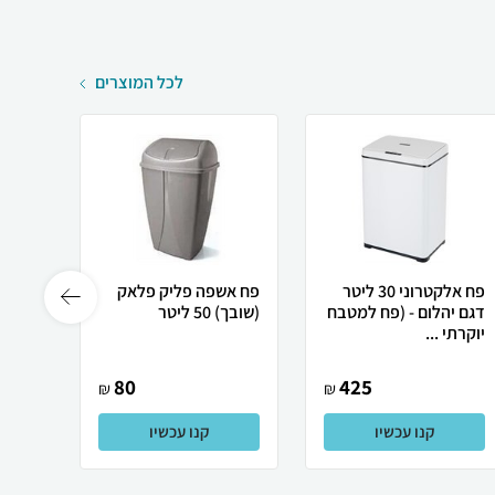
לכל המוצרים
פח אלקטרוני 30 ליטר
פח אשפה פליק פלאק
פח לש
דגם יהלום - (פח למטבח
(שובך) 50 ליטר
יוקרתי ...
מכסה
80
425
₪
₪
קנו עכשיו
קנו עכשיו