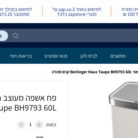
מחשבים
לבית ולגן
פנאי וספורט
בריאות ויופי
רם סהרה
Taupe BH9793 60L קרם ס
כמות:
חנות