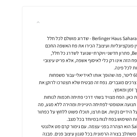
 פונקציונליות ועיצוב? הכירו את פח האשפה החכם
Berlinger Haus Sahara BH9793, פתרון חדשני ויוקרתי שנועד לשדרג כל חלל,
 הזה אינו רק כלי לאיסוף אשפה, אלא פריט עיצובי
הפח מתהדר בנפח מרשים של 60 ליטר, מה שהופך אותו לאידיאלי עבור משפחות
צרכים מוגברים. נפח זה מבטיח שלא תצטרכו לרוקן את
ת כאן. הפח מצויד בשתי דרכי פתיחה חכמות לנוחות
נועה אוטומטי לפתיחה היגיינית ומהירה ללא מגע, מה
 הידיים נקיות. אם תרצו, תוכלו פשוט ללחוץ על כפתור
העיצוב של פח ה-Sahara BH9793 הוא הצהרה בפני עצמה. עם גימור קרם מט אלגנטי
 משתלב בצורה הרמונית בכל סגנון עיצוב פנים. מבנה