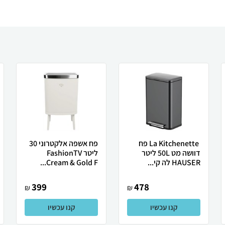
La Kitchenette ‎ פח
פח אשפה אלקטרוני 30
דוושה מט 50L ליטר
ליטר FashionTV
HAUSER לה קי...
Cream & Gold F...
399
478
₪
₪
קנו עכשיו
קנו עכשיו