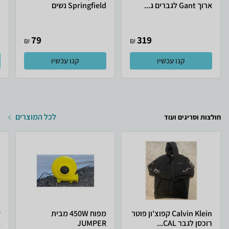
ארוך Gant לגברים ג...
Springfield נשים
ל
79
319
₪
₪
קנו עכשיו
קנו עכשיו
לכל המוצרים
חולצות וסריגים ועוד
Calvin Klein קפוצ'ון פוטר
מפוח 450W מבית
רוכסן לגבר CAL...
JUMPER
3 ח