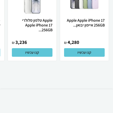
Apple Apple iPhone 17
Apple טלפון סלולרי
256GB אייפון יבואן...
Apple iPhone 17
ש
256GB...
3,236
4,280
₪
₪
קנו עכשיו
קנו עכשיו
₪
159
קניה מהירה
הוספה לעגלה
משלוח חינם