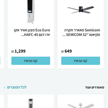
Semicom מאוורר תקרה
Eco Euro מצנן אוויר אקו
מקיאטו ''52 SEMICOM ...
יורו דגם HAFC-45...
ו
1,299
649
₪
₪
קנו עכשיו
קנו עכשיו
לכל המוצרים
מאווררים ועוד