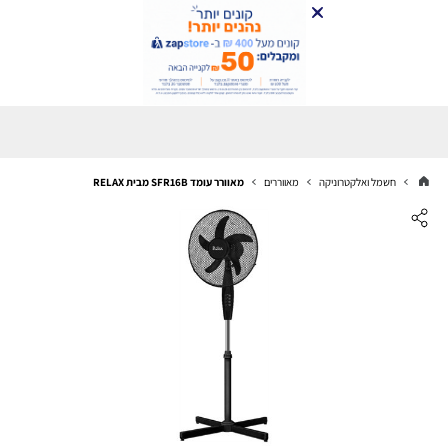
חשמל ואלקטרוניקה
מאווררים
מאוורר עומד SFR16B מבית RELAX