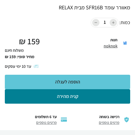
מאוורר עומד SFR16B מבית RELAX
כמות:
₪
159
חנות
noknok
משלוח חינם
מחיר סופי:
159
₪
עד
10
ימי עסקים
הוספה לעגלה
קניה מהירה
רכישה בטוחה
עד 6 תשלומים
פרטים נוספים
פרטים נוספים