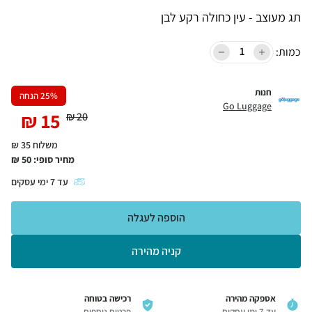
תג מעוצב - עין כחולה רקע לבן
כמות:
חנות
% הנחה
25
Go Luggage
₪
15
₪
20
משלוח 35 ₪
מחיר סופי:
50
₪
עד
7
ימי עסקים
הוספה לעגלה
קניה מהירה
אספקה מהירה
רכישה בטוחה
עד 7 ימי עסקים
פרטים נוספים