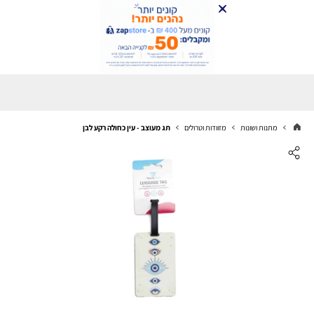
מתנות ושונות
מזוודות וטרולים
תג מעוצב - עין כחולה רקע לבן