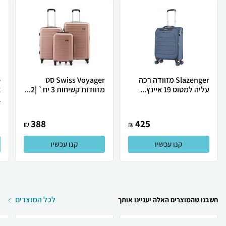
Slazenger מזוודה רכה
Swiss Voyager סט
עליה למטוס 19 איינץ...
מזוודות קשיחות 3 יח` |2...
.
388
425
₪
₪
קנו עכשיו
קנו עכשיו
לכל המוצרים
חשבנו שהמוצרים האלה יעניינו אותך