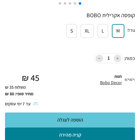
קופסה אקרילית BOBO
גודל
:
M
L
XL
S
כמות:
₪
45
חנות
Bobo Decor
משלוח 35 ₪
מחיר סופי:
80
₪
עד
7
ימי עסקים
הוספה לעגלה
קניה מהירה