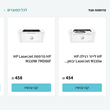
לכל המוצרים
מדפסות ועוד
HP ‏לייזר ‏רגילה HP
HP מדפסת HP LaserJet
LaserJet M110w יבואן...
M110W 7MD66F
.
458
454
₪
₪
קנו עכשיו
קנו עכשיו