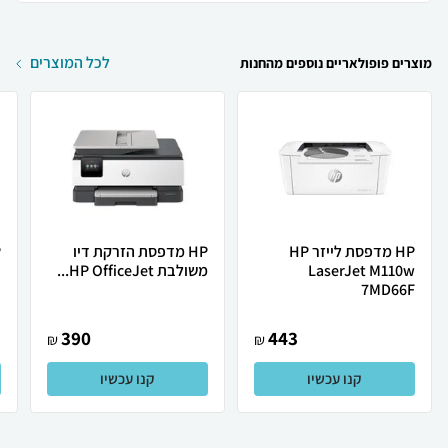
לכל המוצרים
מוצרים פופולאריים נוספים מהחנות
HP מדפסת לייזר HP
HP מדפסת ‏הזרקת דיו
LaserJet M110w
‏משולבת HP OfficeJet...
.
7MD66F
390
443
₪
₪
קנו עכשיו
קנו עכשיו