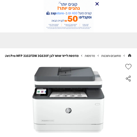
מחשבים ותוכנות
מדפסות
מדפסת לייזר שחור לבן HP LaserJet Pro MFP 3102FDW 3G630F