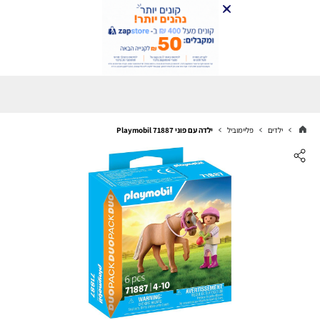
ילדים
פליימוביל
ילדה עם פוני Playmobil 71887