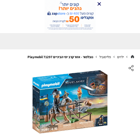
ילדים
פליימוביל
נובלמור - אזור קרב ימי הביניים Playmobil 71297