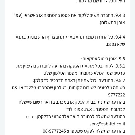
9.4.3. החברה תשיב ללקוח את כספו בהמחאה או באשראי (עפ”י
9.4.4. כל החזרת מוצר תהא באריזתו ובצרוף החשבונית, בתנאי
9.5.1. לקוח יבטל את את העסקה בהודעה לחברה, בה יציין את
בשיחה טלפונית לשירות לקוחות, בטלפון שמספרו: 2220* או 08-
בהודעה שתינתן בבית העסק או במכתב בדואר רשום שיישלח
בהודעה שתשלח לכתובת דואר אלקטרוני כדלקמן: csb-