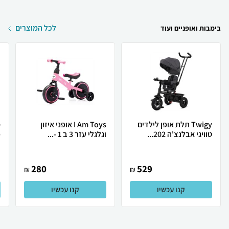
לכל המוצרים
בימבות ואופניים ועוד
Twigy תלת אופן לילדים
I Am Toys אופני איזון
טוויגי אבלנצ'ה 202...
וגלגלי עזר 3 ב 1 -...
מ
280
529
₪
₪
קנו עכשיו
קנו עכשיו