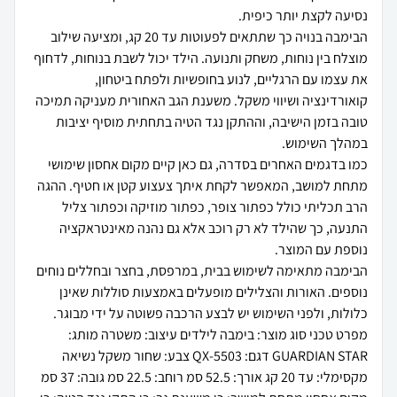
הבימבה בנויה כך שתתאים לפעוטות עד 20 קג, ומציעה שילוב
מוצלח בין נוחות, משחק ותנועה. הילד יכול לשבת בנוחות, לדחוף
את עצמו עם הרגליים, לנוע בחופשיות ולפתח ביטחון,
קואורדינציה ושיווי משקל. משענת הגב האחורית מעניקה תמיכה
טובה בזמן הישיבה, וההתקן נגד הטיה בתחתית מוסיף יציבות
כמו בדגמים האחרים בסדרה, גם כאן קיים מקום אחסון שימושי
מתחת למושב, המאפשר לקחת איתך צעצוע קטן או חטיף. ההגה
הרב תכליתי כולל כפתור צופר, כפתור מוזיקה וכפתור צליל
התנעה, כך שהילד לא רק רוכב אלא גם נהנה מאינטראקציה
הבימבה מתאימה לשימוש בבית, במרפסת, בחצר ובחללים נוחים
נוספים. האורות והצלילים מופעלים באמצעות סוללות שאינן
מפרט טכני סוג מוצר: בימבה לילדים עיצוב: משטרה מותג:
GUARDIAN STAR דגם: QX-5503 צבע: שחור משקל נשיאה
מקסימלי: עד 20 קג אורך: 52.5 סמ רוחב: 22.5 סמ גובה: 37 סמ