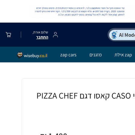
שלום אורח,
התחבר
zap אילת
מזגנים
zap cars
טאבון פיצה חשמלי CASO קאסו דגם PIZZA CHEF