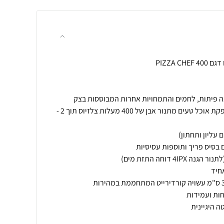
• טמפ' משתנה ואינסופית המספקת אוכל טעים מתנור אבן של 400 מעלות צלזיוס תוך 2 -