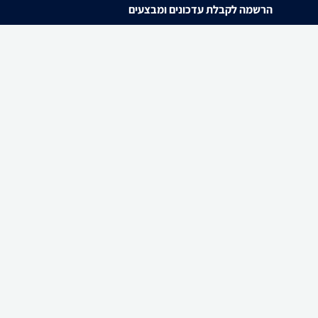
הרשמה לקבלת עדכונים ומבצעים
אני מאשר/ת את
תנאי השימוש
ו
מדיניות הפרטיות
של zap.
להורדת האפליקציה
ו ולבקש לחדול משימוש בו, באמצעות כתובת המייל
Info@zap.co.il
Design by uniqui
This site is protected by reCAPTCHA and the Googl