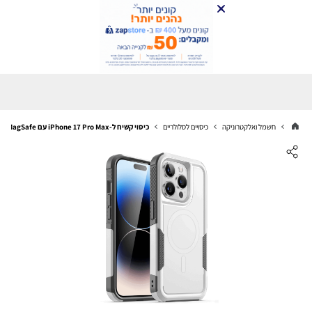
חשמל ואלקטרוניקה
כיסויים לסלולריים
כיסוי קשיח ל-iPhone 17 Pro Max עם MagSafe הגנה כפולה ועמידות גבוהה לבן