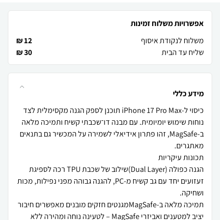
אפשרויות משלוח זמינות
משלוח לנקודת איסוף
12 ₪
שליח עד הבית
30 ₪
מידע כללי
כיסוי ל-iPhone 17 Pro Max תוכנן לספק הגנה מקסימלית לצד
נוחות שימוש יומיומית. עם מבנה דו־שכבתי קשיח ותמיכה מלאה
ב-MagSafe, זהו פתרון אידיאלי לשמירה על המכשיר גם בתנאים
הגנה כפולה (Dual Layer)שילוב של שכבת TPU רכה לספיגת
זעזועים יחד עם גב קשיח מ-PC, להגנה גבוהה מפני נפילות, מכות
תמיכה מלאה ב-MagSafeמגנטים חזקים מובנים מאפשרים חיבור
יציב למטענים ואביזרי MagSafe – לטעינה נוחה ומהירה ללא