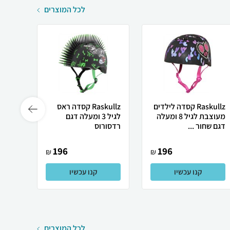
לכל המוצרים
Raskullz קסדה לילדים
Raskullz קסדה ראס
מעוצבת לגיל 8 ומעלה
לגיל 3 ומעלה דגם
דגם שחור ...
רדסורוס
פולינ
196
196
₪
₪
קנו עכשיו
קנו עכשיו
לכל המוצרים