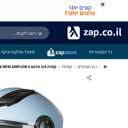
כל הקטגוריות
חשמל ואלקטרוניקה
רכב ואביזרים
קסדות
קסדה 3/4 מדגם OF616 NEW AIRFLOW II צבע כחול ערפילי מט