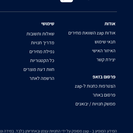
אודות
שימושי
השוואת מחירים zap אודות
שאלות ותשובות
תנאי שימוש
מדריך חנויות
האיזור האישי
נפילת מחירים
יצירת קשר
כל הקטגוריות
חוות דעת מוצרים
פרסום בזאפ
הרשמה לאתר
zap-הצטרפות כחנות ל
פרסום באתר
ממשק חנויות / יבואנים
המידע המופיע ב - zap מסופק על ידי החנויות עצמן ובאחריותן בלבד. במידה ונתקלת בבעיה כלשהי בנתונים המוצגים באתר, אנא שלח אלינו הודעה ואנו נטפל בעניין.