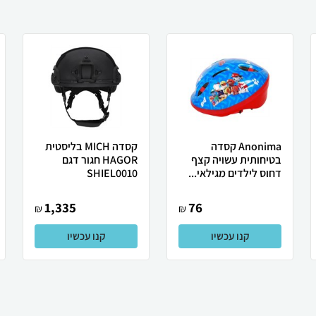
Anonima קסדה
קסדה MICH בליסטית
בטיחותית עשויה קצף
HAGOR חגור דגם
דחוס לילדים מגילאי...
SHIEL0010
1,335
76
₪
₪
קנו עכשיו
קנו עכשיו