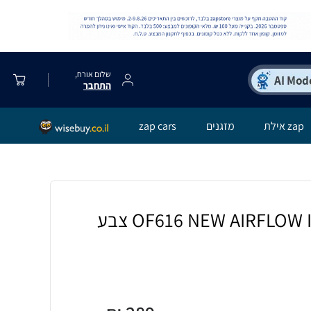
שלום אורח,
התחבר
zap אילת
מזגנים
zap cars
קסדה 3/4 מדגם OF616 NEW AIRFLOW II צבע