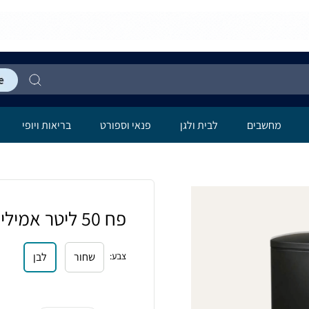
מחשבים
לבית ולגן
פנאי וספורט
בריאות ויופי
פח 50 ליטר אמילי
צבע
:
שחור
לבן