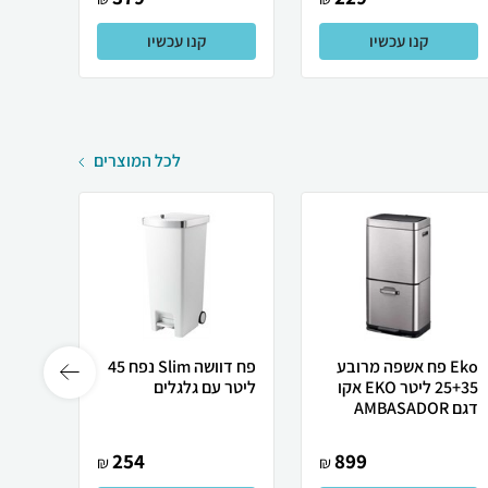
קנו עכשיו
קנו עכשיו
לכל המוצרים
Eko פח אשפה מרובע
פח דוושה Slim נפח 45
25+35 ליטר EKO אקו
ליטר עם גלגלים
דגם AMBASADOR
ליטר 
254
899
₪
₪