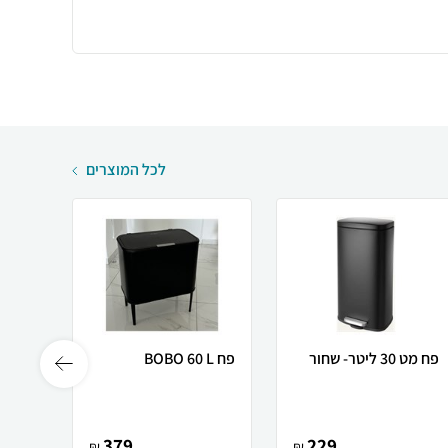
לכל המוצרים
פח מט 30 ליטר- שחור
פח BOBO 60 L
פח אש
60L
379
229
₪
₪