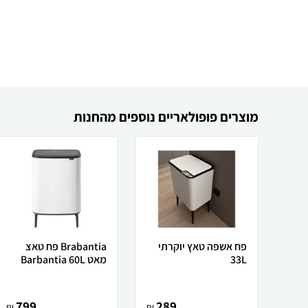
מוצרים פופולאריים נוספים מהחנות
פח אשפה טאץ יוקרתי
Brabantia פח טאצ
33L
מאט Barbantia 60L
799
289
₪
₪