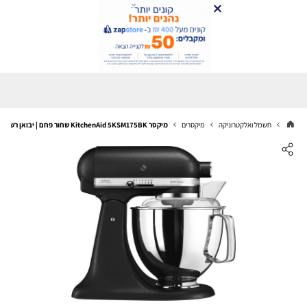
חשמל ואלקטרוניקה
מיקסרים
מיקסר KitchenAid 5KSM175BK שחור פחם | יבואן רשמי