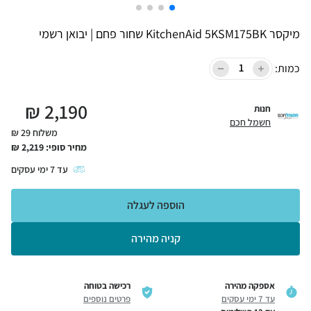
מיקסר KitchenAid 5KSM175BK שחור פחם | יבואן רשמי
כמות:
₪
2,190
חנות
חשמל חכם
משלוח 29 ₪
מחיר סופי:
2,219
₪
עד
7
ימי עסקים
הוספה לעגלה
קניה מהירה
אספקה מהירה
רכישה בטוחה
עד 7 ימי עסקים
פרטים נוספים