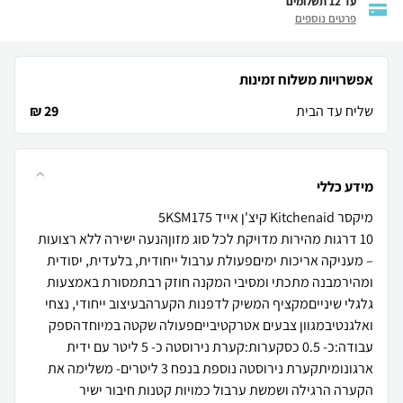
עד 12 תשלומים
פרטים נוספים
אפשרויות משלוח זמינות
שליח עד הבית
29 ₪
מידע כללי
10 דרגות מהירות מדויקת לכל סוג מזון​הנעה ישירה ללא רצועות
– מעניקה אריכות ימיםפעולת ערבול ייחודית, בלעדית, יסודית
ומהירמבנה מתכתי ומסיבי המקנה חוזק רבתמסורת באמצעות
גלגלי שינייםמקציף המשיק לדפנות הקערהבעיצוב ייחודי, נצחי
ואלגנטיבמגוון צבעים אטרקטיבייםפעולה שקטה במיוחדהספק
עבודה:כ- 0.5 כסקערות:קערת נירוסטה כ- 5 ליטר עם ידית
ארגונומיתקערת נירוסטה נוספת בנפח 3 ליטרים- משלימה את
הקערה הרגילה ושמשת ערבול כמויות קטנות חיבור ישיר