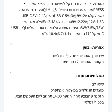
מאמץעיצוב טבעת ניידקל לנשיאה מוכן ליציאהמקור X-
PRESSמפרט טכנינורות חיוויQi MagSafeטעינה מהירהקל
משקלקלט USB-C 5V=3A; 9V=2Aפלט USB-C 5V=2.4A;
9V=2.22A; 12V=1.5Aסה''כ פלט 5V=2.4Aפלט אלחוטי
5W/7.5W/15Wתאימות טעינה אלחוטית אוניברסלית Qi ו-USB-
Cמשקל 170 גרםמידות 10.4x6.7x1.4 ס''מ
אחריות ויבואן
שם נותן האחריות: שנה ע"י רונלייט
תקופת האחריות 12 חודשים
משלוחים והחזרות
הזמנה שתבוצע אחרי השעה 14:00 תחשב ליום העסקים הבא.
בכפוף למלאי