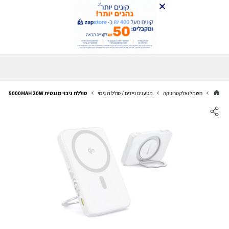
חשמל ואלקטרוניקה
מטענים ניידים / סוללות גיבוי
סוללת גיבוי מגנטית BASEUS 5000MAH 20W באסוס דגם 210218H