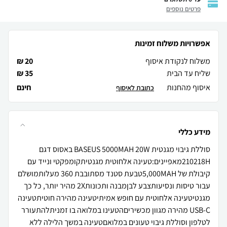
פרטים נוספים
אפשרויות משלוח זמינות
משלוח לנקודת איסוף
20 ₪
שליח עד הבית
35 ₪
איסוף מהחנות
חינם
כתובת לאיסוף
מידע כללי
סוללת גיבוי מגנטית BASEUS 5000MAH 20W באסוס דגם
210218Hמאפיינים:טעינה אלחוטית מגנטיתקומפקטי ונייד עם
קיבולת של 5,000MAHטבעת סטנד מסתובבת 360 מעלותמושלם
עבור טיסות ונסיעותצבע לבןמבנה ותכונות2X מהיר יותר, כל כך
מגנטיטעינה אלחוטית עם חופש אמיתיטעינה מהירה חוטיתטעינה
USB-C מהירה מגוון מכשיריםהטעינו במלואה בו זמניתלהתעורר
לטלפון וסוללת גיבוי טעונים במלואםטעינה במשך הלילה ללא