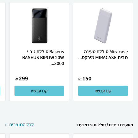
Miracase סוללת טעינה
Baseus סוללת גיבוי
מבית MIRACASE מירקס...
BASEUS BIPOW 20W
.
3000...
299
150
₪
₪
קנו עכשיו
קנו עכשיו
לכל המוצרים
מטענים ניידים / סוללות גיבוי ועוד