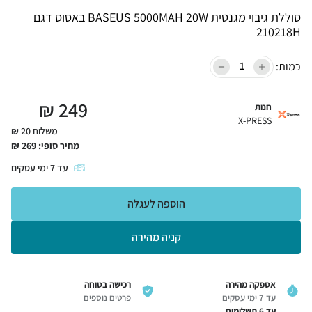
סוללת גיבוי מגנטית BASEUS 5000MAH 20W באסוס דגם
210218H
כמות:
₪
249
חנות
X-PRESS
משלוח 20 ₪
מחיר סופי:
269
₪
עד
7
ימי עסקים
הוספה לעגלה
קניה מהירה
אספקה מהירה
רכישה בטוחה
עד 7 ימי עסקים
פרטים נוספים
עד 6 תשלומים