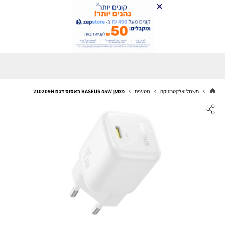
חשמל ואלקטרוניקה
מטענים
מטען BASEUS 45W באסוס דגם 210209H