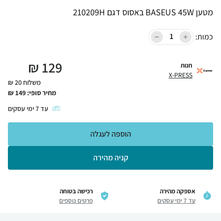
מטען BASEUS 45W באסוס דגם 210209H
כמות:
₪
129
חנות
X-PRESS
משלוח 20 ₪
מחיר סופי:
149
₪
עד
7
ימי עסקים
הוספה לעגלה
קניה מהירה
אספקה מהירה
רכישה בטוחה
עד 7 ימי עסקים
פרטים נוספים