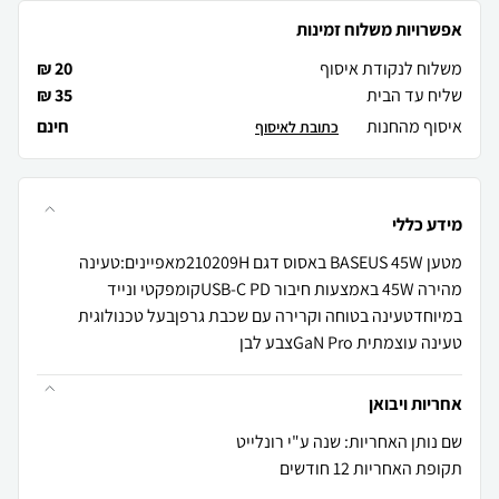
אפשרויות משלוח זמינות
משלוח לנקודת איסוף
20 ₪
שליח עד הבית
35 ₪
איסוף מהחנות
חינם
כתובת לאיסוף
מידע כללי
מטען BASEUS 45W באסוס דגם 210209Hמאפיינים:טעינה
מהירה 45W באמצעות חיבור USB-C PDקומפקטי ונייד
במיוחדטעינה בטוחה וקרירה עם שכבת גרפןבעל טכנולוגית
טעינה עוצמתית GaN Proצבע לבן
אחריות ויבואן
שם נותן האחריות: שנה ע"י רונלייט
תקופת האחריות 12 חודשים