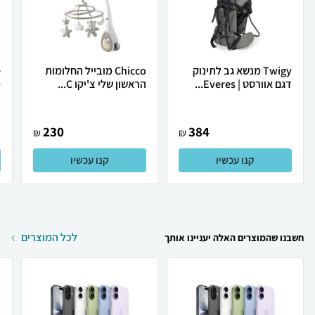
Twigy מנשא גב לתינוק
Chicco מובייל החלומות
דגם אוורסט | Everes...
הראשון שלי צ'יקו C...
מ
230
384
₪
₪
קנו עכשיו
קנו עכשיו
לכל המוצרים
חשבנו שהמוצרים האלה יעניינו אותך