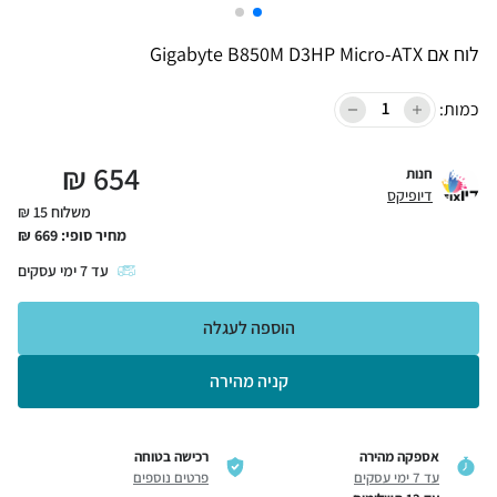
לוח אם Gigabyte B850M D3HP Micro-ATX
כמות:
₪
654
חנות
דיופיקס
משלוח 15 ₪
מחיר סופי:
669
₪
עד
7
ימי עסקים
הוספה לעגלה
קניה מהירה
אספקה מהירה
רכישה בטוחה
עד 7 ימי עסקים
פרטים נוספים