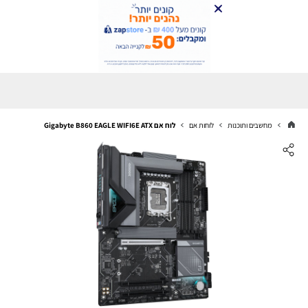
מחשבים ותוכנות
לוחות אם
לוח אם Gigabyte B860 EAGLE WIFI6E ATX